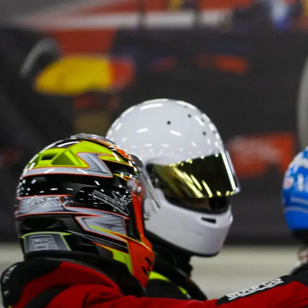
Mám účet
Prihlásiť sa do existujúceho účtu
Prihlásiť sa
Som tu nový/á
Vytvoriť nový účet
Zaregistrovať sa